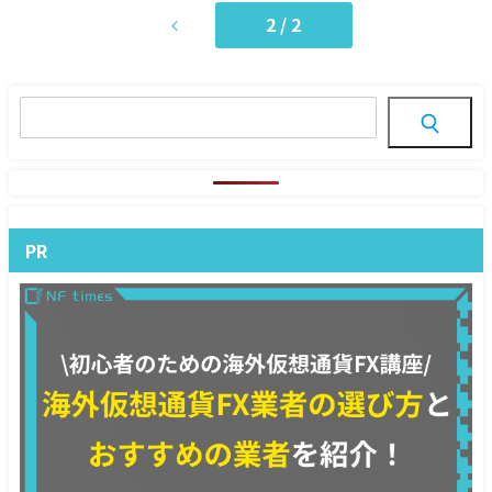
2 / 2
PR