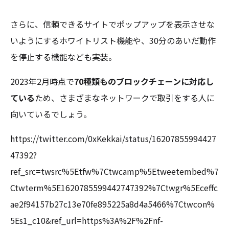
さらに、信頼できるサイトでポップアップを表示させな
いようにするホワイトリスト機能や、30分のあいだ動作
を停止する機能なども実装。
2023年2月時点で
70種類ものブロックチェーンに対応し
ている
ため、さまざまなネットワークで取引をする人に
向いているでしょう。
https://twitter.com/0xKekkai/status/16207855994427
47392?
ref_src=twsrc%5Etfw%7Ctwcamp%5Etweetembed%7
Ctwterm%5E1620785599442747392%7Ctwgr%5Eceffc
ae2f94157b27c13e70fe895225a8d4a5466%7Ctwcon%
5Es1_c10&ref_url=https%3A%2F%2Fnf-