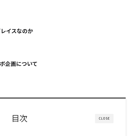
レイスなのか
ト
ボ企画について
目次
CLOSE