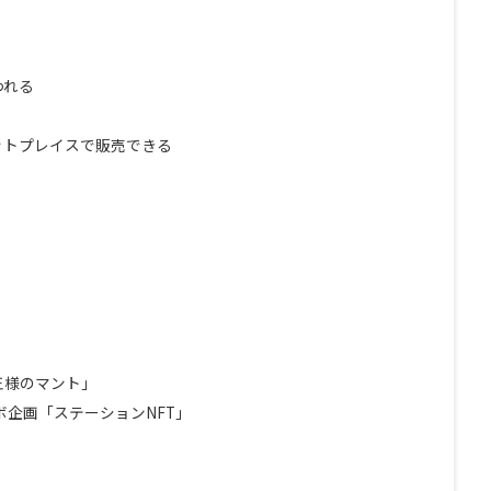
われる
ットプレイスで販売できる
王様のマント」
コラボ企画「ステーションNFT」