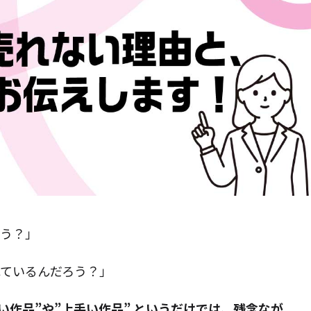
ろう？」
れているんだろう？」
い作品”や”上手い作品” というだけでは、残念なが